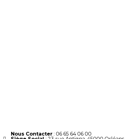
Nous Contacter
: 06 65 64 06 00
Siège Social
: 23 rue Antigna, 45000 Orléans